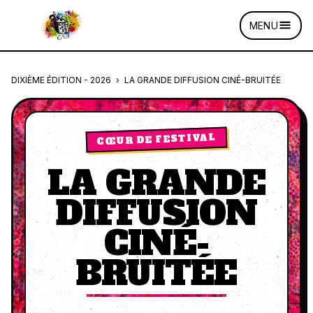
MENU
DIXIÈME ÉDITION - 2026
›
LA GRANDE DIFFUSION CINÉ-BRUITÉE
CŒUR DE FESTIVAL
LA GRANDE
DIFFUSION
CINÉ-
BRUITÉE