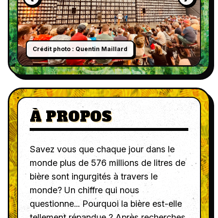
Crédit photo : Quentin Maillard
C
À PROPOS
Savez vous que chaque jour dans le
monde plus de 576 millions de litres de
bière sont ingurgités à travers le
monde? Un chiffre qui nous
questionne... Pourquoi la bière est-elle
tellement répandue ? Après recherches,