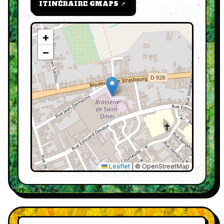
ITINÉRAIRE GMAPS ↗
+
−
Leaflet
|
© OpenStreetMap