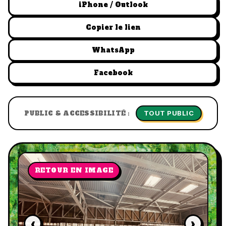
iPhone / Outlook
Copier le lien
WhatsApp
Facebook
TOUT PUBLIC
PUBLIC & ACCESSIBILITÉ :
RETOUR EN IMAGE
‹
›