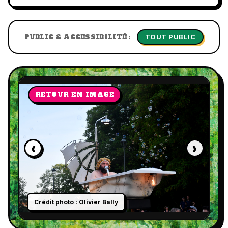
TOUT PUBLIC
PUBLIC & ACCESSIBILITÉ :
RETOUR EN IMAGE
‹
›
Crédit photo : Olivier Bally
C